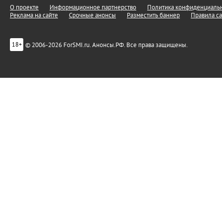
О проекте
Информационное партнерство
Политика конфиденциальн
Реклама на сайте
Срочные анонсы
Разместить баннер
Правила са
© 2006-2026 ForSMI.ru. Анонсы.РФ. Все права защищены.
18+