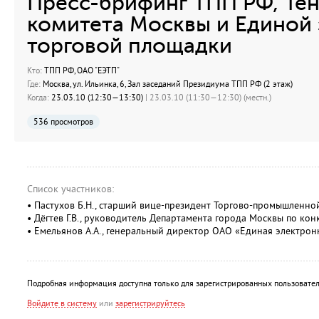
Пресс-брифинг ТПП РФ, Те
комитета Москвы и Единой
торговой площадки
Кто:
ТПП РФ, ОАО "ЕЭТП"
Где:
Москва, ул. Ильинка, 6, Зал заседаний Президиума ТПП РФ (2 этаж)
Когда:
23.03.10 (12:30—13:30)
| 23.03.10 (11:30—12:30) (местн.)
536 просмотров
Список участников:
• Пастухов Б.Н., старший вице-президент Торгово-промышленно
• Дёгтев Г.В., руководитель Департамента города Москвы по ко
• Емельянов А.А., генеральный директор ОАО «Единая электрон
Подробная информация доступна только для зарегистрированных пользовател
Войдите в систему
или
зарегистрируйтесь