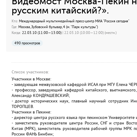
Видеомост Москва-Пекин на
русским китайский?».
Кто:
Международный мультимедийный пресс-центр МИА "Россия сегодня"
Где:
Москва, Зубовский бульвар, 4 (м. "Парк культуры")
Когда:
22.03.10 (11:00—13:00)
| 22.03.10 (10:00—12:00) (местн.)
490 просмотров
Список участников:
Участники в Москве:
- заведующая межвузовской кафедрой ИСАА при МГУ Елена ЧЕ
- профессор, заведующий кафедрой китайского, вьетнамского
Александр КОНДРАШЕВСКИЙ;
- доктор исторических наук, главный научный сотрудник Ин
ТОРОПЦЕВ.
Участники в Пекине:
- директор центра русского языка при пекинском Университете
- заместитель руководителя центра России, СНГ и стран Во
Китая (МРК), заместитель руководителя рабочей группы МРК п
России ФАНЬ Бинбин;