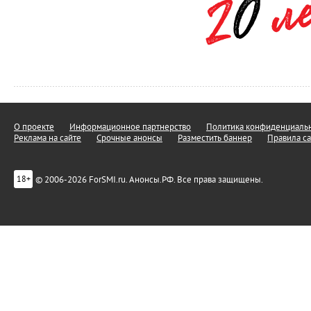
О проекте
Информационное партнерство
Политика конфиденциальн
Реклама на сайте
Срочные анонсы
Разместить баннер
Правила са
© 2006-2026 ForSMI.ru. Анонсы.РФ. Все права защищены.
18+