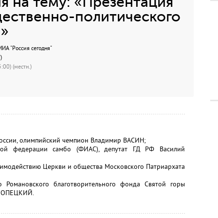
 на тему: «Презентация
щественно-политического
в»
А "Россия сегодня"
)
:00) (местн.)
России, олимпийский чемпион Владимир ВАСИН;
кой федерации самбо (ФИАС), депутат ГД РФ Василий
заимодействию Церкви и общества Московского Патриархата
о Романовского благотворительного фонда Святой горы
ХЛОПЕЦКИЙ.