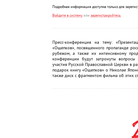
Подробная информация доступна только для зарегис
Войдите в систему
или
зарегистрируйтесь
Пресс-конференция на тему: «Презента
«Ощепков», посвященного пропаганде рос
рубежом, а также их интенсивному прод
конференции будут затронуты вопросы
участия Русской Православной Церкви в раз
подарок книгу «Ощепков» о Николае Япон
также диск с фрагментом фильма об этих с