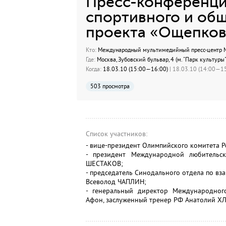
Пресс-конференция
спортивного и об
проекта «Ощепко
Кто:
Международный мультимедийный пресс-центр МИ
Где:
Москва, Зубовский бульвар, 4 (м. "Парк культуры"
Когда:
18.03.10 (15:00—16:00)
| 18.03.10 (14:00—15
503 просмотра
Список участников:
- вице-президент Олимпийского комитета 
- президент Международной любительс
ШЕСТАКОВ;
- председатель Синодального отдела по в
Всеволод ЧАПЛИН;
- генеральный директор Международног
Афон, заслуженный тренер РФ Анатолий 