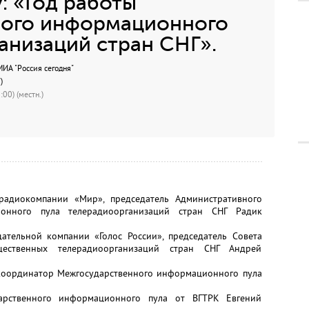
: «Год работы
ого информационного
анизаций стран СНГ».
А "Россия сегодня"
)
00) (местн.)
ерадиокомпании «Мир», председатель Административного
ионного пула телерадиоорганизаций стран СНГ Радик
щательной компании «Голос России», председатель Совета
щественных телерадиоорганизаций стран СНГ Андрей
 координатор Межгосударственного информационного пула
дарственного информационного пула от ВГТРК Евгений