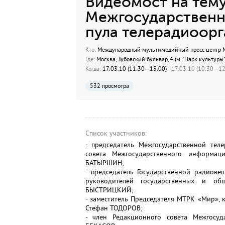
Видеомост на тему
Межгосударственн
пула телерадиоорг
Кто:
Международный мультимедийный пресс-центр МИ
Где:
Москва, Зубовский бульвар, 4 (м. "Парк культуры"
Когда:
17.03.10 (11:30—13:00)
| 17.03.10 (10:30—12:
532 просмотра
Список участников:
- председатель Межгосударственной тел
совета Межгосударственного информац
БАТЫРШИН;
- председатель Государственной радиове
руководителей государственных и об
БЫСТРИЦКИЙ;
- заместитель Председателя МТРК «Мир»,
Стефан ТОДОРОВ;
- член Редакционного совета Межгосу