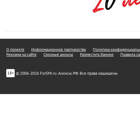
О проекте
Информационное партнерство
Политика конфиденциальн
Реклама на сайте
Срочные анонсы
Разместить баннер
Правила са
© 2006-2026 ForSMI.ru. Анонсы.РФ. Все права защищены.
18+