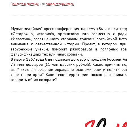
Войдите в систему
или
зарегистрируйтесь
Мультимедийная* пресс-конференция на тему «Бывают ли тер
«Осторожно, история!», организованного совместно с рад
«Известия», посвященного «горячим точкам» российской ист
внимания к отечественной истории. Проект, в котором при
зарубежные ученые, поможет разобраться в полярных тр
фальсификациях тех или иных событий.
В марте 1867 года был подписан договор о продаже Россией 
7,2 млн долларов (11 млн царских рублей). Какие причины по
шаг? Было ли решение оправдано экономически и политически
свое территории? Какие еще территории можно расценивать
говорить об их возврате?