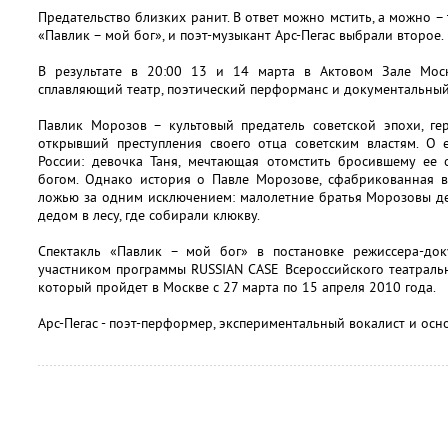
Предательство близких ранит. В ответ можно мстить, а можно – 
«Павлик – мой бог», и поэт-музыкант Арс-Пегас выбрали второе.
В результате в 20:00 13 и 14 марта в Актовом Зале Моск
сплавляющий театр, поэтический перформанс и документальный
Павлик Морозов – культовый предатель советской эпохи, ге
открывший преступления своего отца советским властям. О 
России: девочка Таня, мечтающая отомстить бросившему ее 
богом. Однако история о Павле Морозове, сфабрикованная в 
ложью за одним исключением: малолетние братья Морозовы д
дедом в лесу, где собирали клюкву.
Спектакль «Павлик – мой бог» в постановке режиссера-доку
участником программы RUSSIAN CASE Всероссийского театраль
который пройдет в Москве с 27 марта по 15 апреля 2010 года.
Арс-Пегас - поэт-перформер, экспериментальный вокалист и осн