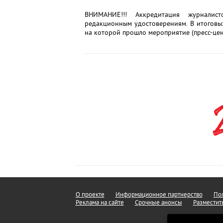
ВНИМАНИЕ!!! Аккредитация журналис
редакционным удостоверениям. В итоговы
на которой прошло мероприятие (пресс-цен
О проекте
Информационное партнерство
Пол
Реклама на сайте
Срочные анонсы
Разместит