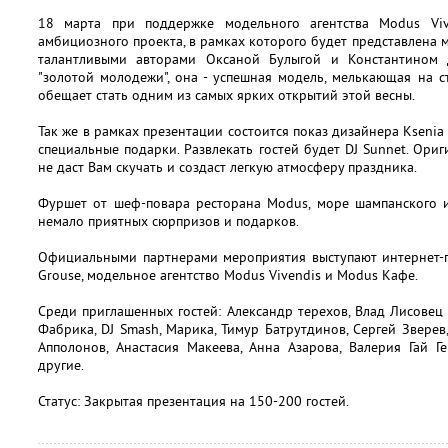
18 марта при поддержке модельного агентства Modus Viv
амбициозного проекта, в рамках которого будет представлена 
талантливыми авторами Оксаной Булыгой и Константином 
"золотой молодежи", она - успешная модель, мелькающая на с
обещает стать одним из самых ярких открытий этой весны.
Так же в рамках презентации состоится показ дизайнера Ksenia
специальные подарки. Развлекать гостей будет DJ Sunnet. О
не даст Вам скучать и создаст легкую атмосферу праздника.
Фуршет от шеф-повара ресторана Modus, море шампанского и
немало приятных сюрпризов и подарков.
Официальными партнерами мероприятия выступают интернет-по
Grouse, модельное агентство Modus Vivendis и Modus Кафе.
Среди приглашенных гостей: Александр терехов, Влад Лисовец 
Фабрика, DJ Smash, Марика, Тимур Батрутдинов, Сергей Зверев
Апполонов, Анастасия Макеева, Анна Азарова, Валерия Гай 
другие.
Статус: Закрытая презентация на 150-200 гостей.