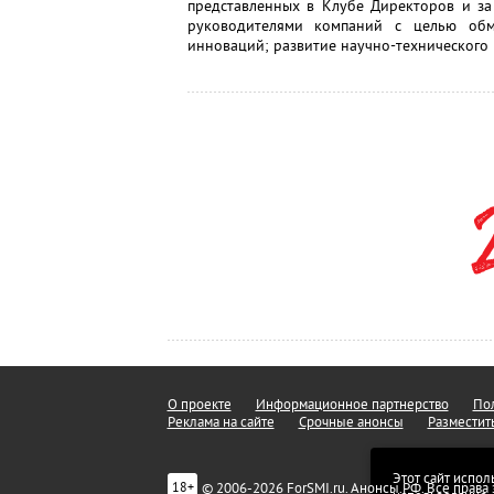
представленных в Клубе Директоров и за
руководителями компаний с целью об
инноваций; развитие научно-технического 
О проекте
Информационное партнерство
Пол
Реклама на сайте
Срочные анонсы
Разместит
Этот сайт испол
© 2006-2026 ForSMI.ru. Анонсы.РФ. Все прав
18+