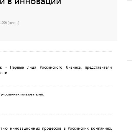
и в инновации"
:00) (местн.)
 - Первые лица Российского бизнеса, представители
ости.
трированных пользователей.
итию инновационных процессов в Российских компаниях,