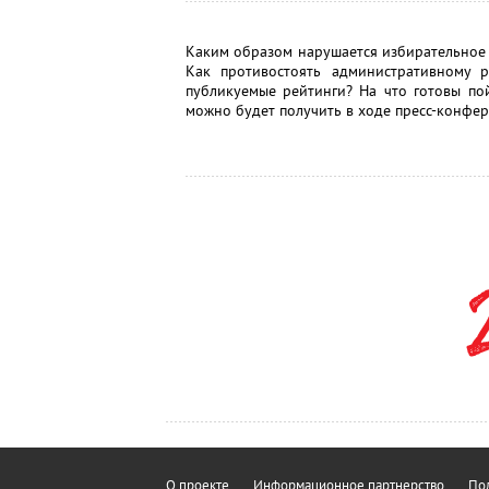
Каким образом нарушается избирательное 
Как противостоять административному 
публикуемые рейтинги? На что готовы по
можно будет получить в ходе пресс-конфер
О проекте
Информационное партнерство
Пол