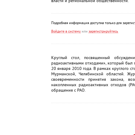
власти и региональной общественности.
Подробная информация доступна только для зарегис
Войдите в систему
или
зарегистрируйтесь
Круглый стол, посвященный обсужде
радиоактивными отходами», который был 
20 января 2010 года. В рамках круглого ст
Мурманской, Челябинской областей. Жу
своевременности принятия закона, во
накопленных радиоактивных отходов (Р
обращения с РАО.