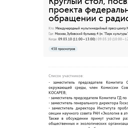
Круглый стол, по
проекта федеральн
обращении с ради
Кто:
Международный мультимедийный пресс-центр МИ
Где:
Москва, Зубовский бульвар, 4 (м. "Парк культуры"
Когда:
09.03.10 (11:00—13:00)
| 09.03.10 (10:00—12
438 просмотров
Список участников:
- заместитель председателя Комитета
окружающей среды, член Комиссии Сов
КОСАРЕВ;
- заместитель председателя Комитета ГД п
- заместитель генерального директора Гос
- заместитель директора Института проб
секции научного совета РАН «Экология в а
Также в обсуждении примут участие раз
общественных и экологических организац