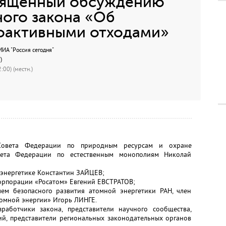
священный обсуждению
ого закона «Об
оактивными отходами»
А "Россия сегодня"
)
:00) (местн.)
 Совета Федерации по природным ресурсам и охране
ета Федерации по естественным монополиям Николай
о энергетике Константин ЗАЙЦЕВ;
корпорации «Росатом» Евгений ЕВСТРАТОВ;
лем безопасного развития атомной энергетики РАН, член
томной энергии» Игорь ЛИНГЕ.
работчики закона, представители научного сообщества,
ий, представители региональных законодательных органов