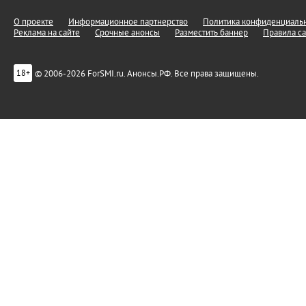
О проекте
Информационное партнерство
Политика конфиденциальн
Реклама на сайте
Срочные анонсы
Разместить баннер
Правила са
© 2006-2026 ForSMI.ru. Анонсы.РФ. Все права защищены.
18+