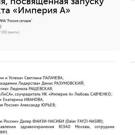
я, посвященная запуску
кта «Империя А»
А "Россия сегодня"
)
:00) (местн.)
и и Успеха» Светлана ПАЛАЧЕВА;
 Академии Лидерства» Денис РАЗУМОВСКИЙ;
ология» Людмила РАЩЕВСКАЯ;
 «ЛиСА», соучредитель НК «Империя А» Любовь САВЧЕНКО;
А» Екатерина ИВАНОВА;
ая Россия» Александр ЮРЬЕВ;
и России» Далер ФАИЗИ-НАСИБИ (Daler FAYZI-NASIBI);
авлении здравоохранения ЮЗАО Москвы, сотрудник
НИН.