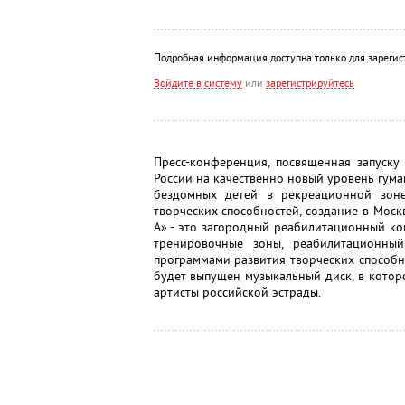
Подробная информация доступна только для зарегис
Войдите в систему
или
зарегистрируйтесь
Пресс-конференция, посвященная запуску
России на качественно новый уровень гума
бездомных детей в рекреационной зон
творческих способностей, создание в Моск
А» - это загородный реабилитационный ко
тренировочные зоны, реабилитационны
программами развития творческих способн
будет выпущен музыкальный диск, в котор
артисты российской эстрады.