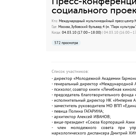
Пресс-конференци
социального прое
Кто:
Международный мультимедийный пресс-центр МИ
Где:
Москва, Зубовский бульвар, 4 (м. "Парк культуры"
Когда:
04.03.10 (17:00—18:00)
| 04.03.10 (16:00—17
572 просмотра
Список участников:
- директор «Молодежной Академии Гармони
- генеральный директор «Международной
- психолог, соавтор книги «Лечебная кин
- председатель благотворительного фонда
- исполнительный директор НК «Империя 
- заместитель руководителя МО ВПП «Един
- певица Полина ГАГАРИНА;
- архитектор Алексей ИВАНОВ;
- вице-президент «Союза Корпораций Азии 
- член молодежного совета при упр
наркологического диспансера Дмитрий ХИ