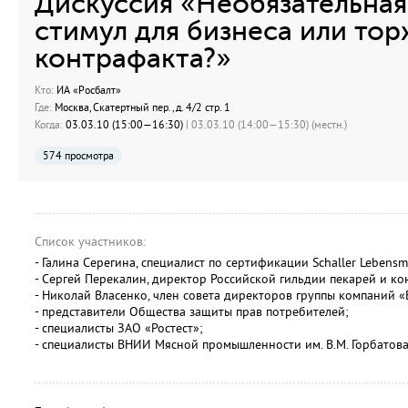
Дискуссия «Необязательная
стимул для бизнеса или то
контрафакта?»
Кто:
ИА «Росбалт»
Где:
Москва, Скатертный пер., д. 4/2 стр. 1
Когда:
03.03.10 (15:00—16:30)
| 03.03.10 (14:00—15:30) (местн.)
574 просмотра
Список участников:
- Галина Серегина, специалист по сертификации Schaller Lebensmi
- Сергей Перекалин, директор Российской гильдии пекарей и ко
- Николай Власенко, член совета директоров группы компаний «
- представители Общества защиты прав потребителей;
- специалисты ЗАО «Ростест»;
- специалисты ВНИИ Мясной промышленности им. В.М. Горбатова