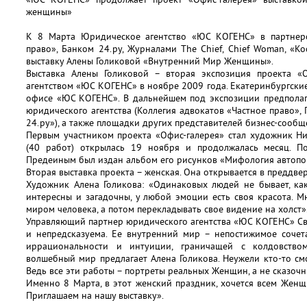
женщины»
К 8 Марта Юридическое агентство «ЮС КОГЕНС» в партнерс
право», Банком 24.ру, Журналами The Chief, Chief Woman, «К
выставку Алены Голиковой «Внутренний Мир Женщины».
Выставка Алены Голиковой – вторая экспозиция проекта «О
агентством «ЮС КОГЕНС» в ноябре 2009 года. Екатеринбургски
офисе «ЮС КОГЕНС». В дальнейшем под экспозиции предполаг
юридического агентства (Коллегия адвокатов «Частное право»,
24.ру»), а также площадки других представителей бизнес-сообщ
Первым участником проекта «Офис-галерея» стал художник Ни
(40 работ) открылась 19 ноября и продолжалась месяц. П
Предеиным был издан альбом его рисунков «Мифология автопо
Вторая выставка проекта – женская. Она открывается в преддве
Художник Алена Голикова: «Одинаковых людей не бывает, ка
интересны и загадочны, у любой эмоции есть своя красота. 
миром человека, а потом перекладывать свое видение на холст»
Управляющий партнер юридического агентства «ЮС КОГЕНС» Св
и непредсказуема. Ее внутренний мир – непостижимое сочет
иррациональности и интуиции, граничащей с колдовство
волшебный мир предлагает Алена Голикова. Неужели кто-то с
Ведь все эти работы – портреты реальных Женщин, а не сказоч
Именно 8 Марта, в этот женский праздник, хочется всем Жен
Приглашаем на нашу выставку».