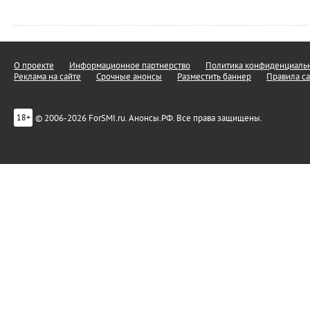
О проекте
Информационное партнерство
Политика конфиденциальн
Реклама на сайте
Срочные анонсы
Разместить баннер
Правила са
© 2006-2026 ForSMI.ru. Анонсы.РФ. Все права защищены.
18+