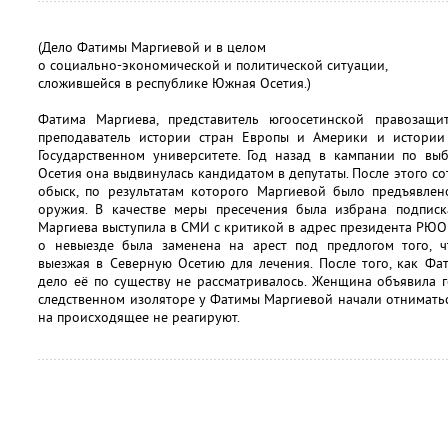
(Дело Фатимы Маргиевой и в целом
о социально-экономической и политической ситуации,
сложившейся в республике Южная Осетия.)
Фатима Маргиева, представитель югоосетинской правозащи
преподаватель истории стран Европы и Америки и истории
Государственном университете. Год назад в кампании по в
Осетия она выдвинулась кандидатом в депутаты. После этого с
обыск, по результатам которого Маргиевой было предъявле
оружия. В качестве меры пресечения была избрана подписк
Маргиева выступила в СМИ с критикой в адрес президента РЮО 
о невыезде была заменена на арест под предлогом того, 
выезжая в Северную Осетию для лечения. После того, как Фа
дело её по существу не рассматривалось. Женщина объявила 
следственном изоляторе у Фатимы Маргиевой начали отниматьс
на происходящее не реагируют.