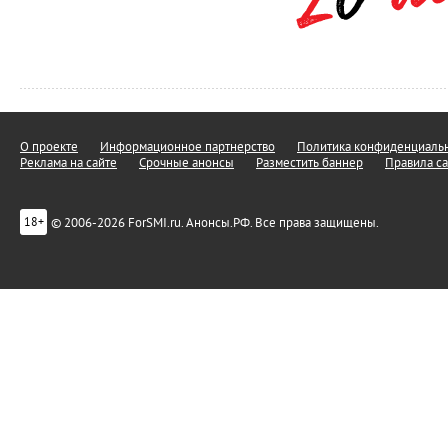
О проекте
Информационное партнерство
Политика конфиденциальн
Реклама на сайте
Срочные анонсы
Разместить баннер
Правила са
© 2006-2026 ForSMI.ru. Анонсы.РФ. Все права защищены.
18+