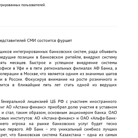
трированных пользователей.
редставителей СМИ состоится фуршет
щиков интегрированных банковских систем, рада объявить
едущие позиции в банковском ритейле, внедрил систему
ть месяцев. Быстрое и успешное внедрение системы
офисе в Уфе и в пяти региональных филиалах АФ Банка, а
операции в Москве, что является одним из значимых шагов
и в России. Фокусируя внимание на росте розничного и
емится в ближайшие пять лет стать одной из ведущих
Генеральной лицензией ЦБ РФ с участием иностранного
инг АО «Астана-финанс» приобрел долю участия в уставном
 и стал, таким образом, основным акционером банка. ОАО
овых институтов: АО «Астана-финанс» и ОАО «Альфа-Банк-
еднего игрока на рынке банковских услуг будет тесно
тью первого. АФ Банк – это уникальный симбиоз лучших
рет, что банковская система Казахстана – одна из самых