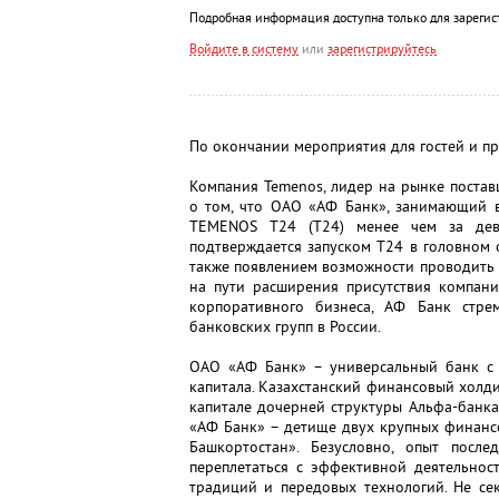
Подробная информация доступна только для зарегис
Войдите в систему
или
зарегистрируйтесь
По окончании мероприятия для гостей и п
Компания Temenos, лидер на рынке постав
о том, что ОАО «АФ Банк», занимающий в
TEMENOS T24 (T24) менее чем за девя
подтверждается запуском T24 в головном 
также появлением возможности проводить 
на пути расширения присутствия компани
корпоративного бизнеса, АФ Банк стр
банковских групп в России.
ОАО «АФ Банк» – универсальный банк с 
капитала. Казахстанский финансовый холд
капитале дочерней структуры Альфа-банка
«АФ Банк» – детище двух крупных финанс
Башкортостан». Безусловно, опыт посл
переплетаться с эффективной деятельнос
традиций и передовых технологий. Не сек