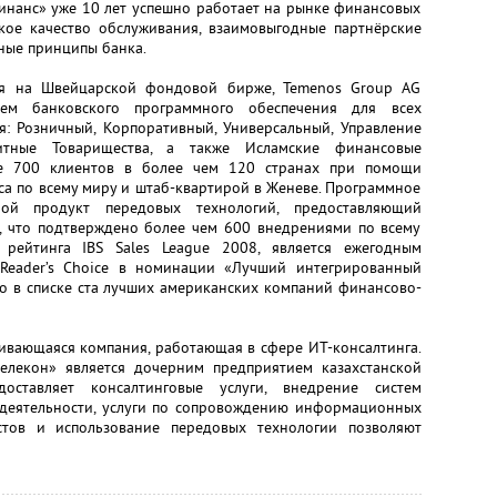
финанс» уже 10 лет успешно работает на рынке финансовых
окое качество обслуживания, взаимовыгодные партнёрские
ные принципы банка.
ся на Швейцарской фондовой бирже, Temenos Group AG
тем банковского программного обеспечения для всех
я: Розничный, Корпоративный, Универсальный, Управление
итные Товарищества, а также Исламские финансовые
ее 700 клиентов в более чем 120 странах при помощи
са по всему миру и штаб-квартирой в Женеве. Программное
бой продукт передовых технологий, предоставляющий
 что подтверждено более чем 600 внедрениями по всему
рейтинга IBS Sales League 2008, является ежегодным
Reader’s Choice в номинации «Лучший интегрированный
то в списке ста лучших американских компаний финансово-
ивающаяся компания, работающая в сфере ИТ-консалтинга.
елекон» является дочерним предприятием казахстанской
доставляет консалтинговые услуги, внедрение систем
деятельности, услуги по сопровождению информационных
стов и использование передовых технологии позволяют