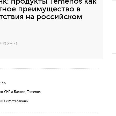
нк: продукты Temenos как
тное преимущество в
тствия на российском
:00) (местн.)
нк»;
о СНГ и Балтии, Temenos;
ОО «Ростелекон».