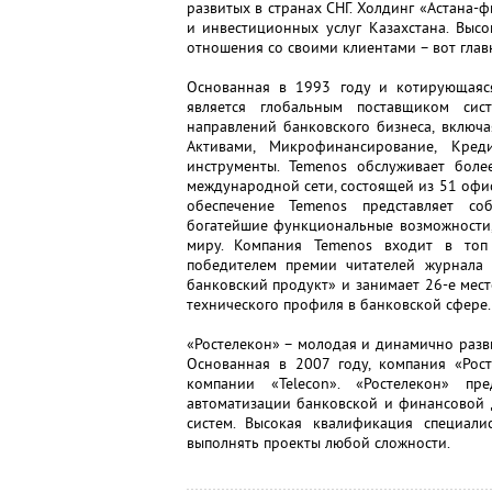
развитых в странах СНГ. Холдинг «Астана-
и инвестиционных услуг Казахстана. Выс
отношения со своими клиентами – вот глав
Основанная в 1993 году и котирующая
является глобальным поставщиком сис
направлений банковского бизнеса, включа
Активами, Микрофинансирование, Кред
инструменты. Temenos обслуживает бол
международной сети, состоящей из 51 офи
обеспечение Temenos представляет со
богатейшие функциональные возможности,
миру. Компания Temenos входит в топ 
победителем премии читателей журнала 
банковский продукт» и занимает 26-е мес
технического профиля в банковской сфере.
«Ростелекон» – молодая и динамично разв
Основанная в 2007 году, компания «Рост
компании «Telecon». «Ростелекон» пре
автоматизации банковской и финансовой 
систем. Высокая квалификация специали
выполнять проекты любой сложности.