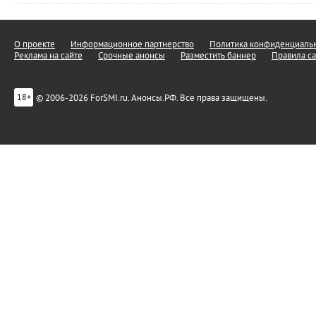
О проекте
Информационное партнерство
Политика конфиденциальн
Реклама на сайте
Срочные анонсы
Разместить баннер
Правила са
© 2006-2026 ForSMI.ru. Анонсы.РФ. Все права защищены.
18+