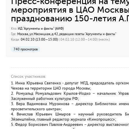
Пресс-конференция на тем
мероприятия в ЦАО Москвы
празднованию 150-летия А.П
Кто:
ИД "Аргументы и факты" (АИФ)
Где:
Москва, ул.Мясницкая, д.42, редакция газеты "Аргументы и факты"
Когда:
04.02.10 (13:00—15:00)
| 04.02.10 (12:00—14:00) (местн.)
740 просмотров
Список участников:
1. Инна Юрьевна Святенко - депутат МГД, председатель оргком
Чехова на территории ЦАО города Москвы;
2. Ромуальд Ромуальдович Крылов-Иодко – начальник Упра
Заслуженный работник культуры РФ;
3. Вера Вадимовна Мурзинова – директор Библиотеки имени 
просветительского центра»;
4. Вячеслав Юрьевич Шмыров – научный руководитель Би
Эйзенштейна, главный редактор журнала «Кинопроцесс»;
5. Федор Борисович Павлов-Андреевич – директор выставочного