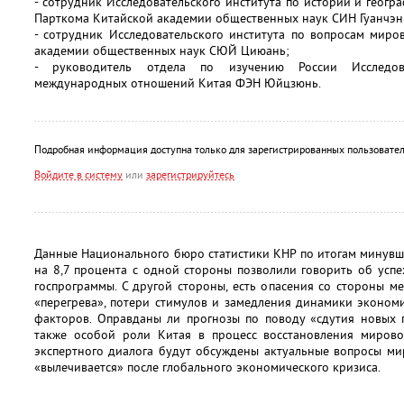
- сотрудник Исследовательского института по истории и геогр
Парткома Китайской академии общественных наук СИН Гуанчэн
- сотрудник Исследовательского института по вопросам мир
академии общественных наук СЮЙ Циюань;
- руководитель отдела по изучению России Исследова
международных отношений Китая ФЭН Юйцзюнь.
Подробная информация доступна только для зарегистрированных пользовател
Войдите в систему
или
зарегистрируйтесь
Данные Национального бюро статистики КНР по итогам минувш
на 8,7 процента с одной стороны позволили говорить об усп
госпрограммы. С другой стороны, есть опасения со стороны 
«перегрева», потери стимулов и замедления динамики эконом
факторов. Оправданы ли прогнозы по поводу «сдутия новых 
также особой роли Китая в процесс восстановления миров
экспертного диалога будут обсуждены актуальные вопросы ми
«вылечивается» после глобального экономического кризиса.