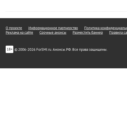
О проекте
Информационное партнерство
Политика конфиденциальн
Реклама на сайте
Срочные анонсы
Разместить баннер
Правила са
© 2006-2026 ForSMI.ru. Анонсы.РФ. Все права защищены.
18+