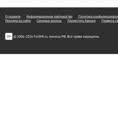
О проекте
Информационное партнерство
Политика конфиденциальн
Реклама на сайте
Срочные анонсы
Разместить баннер
Правила са
© 2006-2026 ForSMI.ru. Анонсы.РФ. Все права защищены.
18+