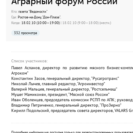
Аграрный форум России
Кто:
газета "Ведомости"
Где:
Ростов-на-Дону, "Дон-Плаза".
Когда:
18.02.10 (10:00—19:00)
| 18.02.10 (9:00—18:00) (местн.)
332 просмотра
Список участников:
Павел Асланов, директор по развитию мясного бизнес-компле
Агроком”
Константин Засов, генеральный директор, “Русагротранс”
Николай Лычев, главный редактор, “Агроинвестор”
Валерий Мальцев, генеральный директор, “Ростсельмаш”
Мушег Мамиконян, президент, “Мясной союз России”
Иван Оболенцев, председатель комиссии РСПП по АПК; руководи
Владимир Петриченко, генеральный директор, “ПроЗерно”
Кирилл Подольский, председатель совета директоров, VALARS G
Подробная информация доступна только для зарегистрированных пользовател