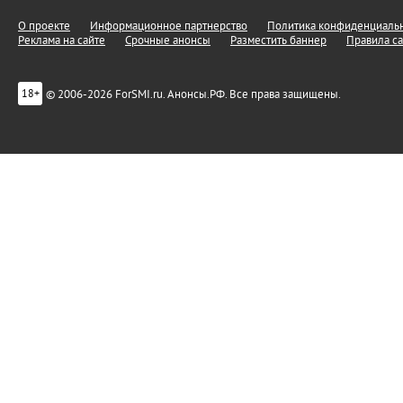
О проекте
Информационное партнерство
Политика конфиденциальн
Реклама на сайте
Срочные анонсы
Разместить баннер
Правила са
© 2006-2026 ForSMI.ru. Анонсы.РФ. Все права защищены.
18+