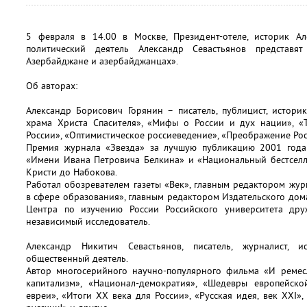
5 февраля в 14.00 в Москве, Президент-отеле, историк А
политический деятель Александр Севастьянов представ
Азербайджане и азербайджанцах».
Об авторах:
Александр Борисович Горянин – писатель, публицист, историк
храма Христа Спасителя», «Мифы о России и дух нации», «
России», «Оптимистическое россиеведение», «Преображение Рос
Премия журнала «Звезда» за лучшую публикацию 2001 года 
«Имени Ивана Петровича Белкина» и «Национальный бестселле
Кристи до Набокова.
Работал обозревателем газеты «Век», главным редактором жу
в сфере образования», главным редактором Издательского до
Центра по изучению России Российского университета др
независимый исследователь.
Александр Никитич Севастьянов, писатель, журналист, ис
общественный деятель.
Автор многосерийного научно-популярного фильма «И ремесл
капитализм», «Национал-демократия», «Шедевры европейско
евреи», «Итоги ХХ века для России», «Русская идея, век XXI»,