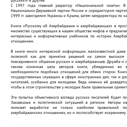
русских!» и другие.
С 1997 года главный редактор «Национальной газеты». В
Национально-Державной партии России и соредактором партий
1999 гг. завотделом Украины и Крыма, затем замдиректора по на
Книга «Русскому об Азербайджане и азербайджанцах» в прос
множество существующих в нашем обществе мифов и предлагае
интересных и информативных учебников по истории Азерба
отношениям.
В книге много интересной информации, малоизвестной даже
полезной как для принятия решений на самом высоком г
повседневного общения русских и азербайджанцев. Дружба и 
такова конечная цель авторов книги, убежденных во в
необходимости подобных отношений для обеих сторон. Книга
государственных служащих в сфере иностранных дел, так и д
читателей, особенно для молодежи. Ведь именно ей доведетс
чтобы в этом строительстве у молодых были правильные ориен
Эта попытка объективного взгляда русских писателей будет 
Закавказья и политической ситуацией в регионе. Авторы на
поможет выработке не только наиболее правильной по
азербайджанских отношениях, но и поспособствует искреннему