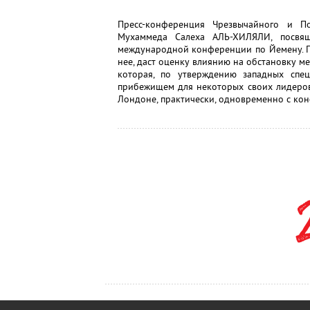
Пресс-конференция Чрезвычайного и П
Мухаммеда Салеха АЛЬ-ХИЛЯЛИ, посвя
международной конференции по Йемену. По
нее, даст оценку влиянию на обстановку 
которая, по утверждению западных спе
прибежищем для некоторых своих лидеров
Лондоне, практически, одновременно с кон