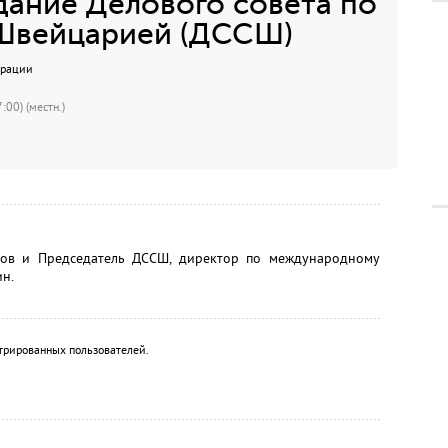
ание Делового совета по
 Швейцарией (ДССШ)
ерации
:00) (местн.)
ров и Председатель ДССШ, директор по международному
н.
трированных пользователей.