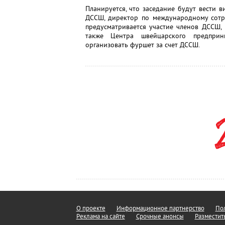
Планируется, что заседание будут вести 
ДССШ, директор по международному сотр
предусматривается участие членов ДССШ,
также Центра швейцарского предприни
организовать фуршет за счет ДССШ.
О проекте
Информационное партнерство
Пол
Реклама на сайте
Срочные анонсы
Разместит