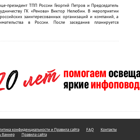
вице-президент ТПП России Георгий Петров и Председатель
удничеству ГК «Ренова» Виктор Нелюбин. В мероприятии
 российских заинтересованных организаций и компаний, а
мательства в России. После заседания планируется
итика конфиденциальности и Правила сайта
FAQ
Контакты
ь баннер
Правила сайта