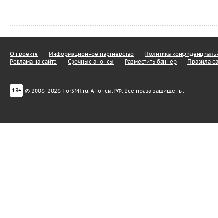
О проекте
Информационное партнерство
Политика конфиденциальн
Реклама на сайте
Срочные анонсы
Разместить баннер
Правила са
© 2006-2026 ForSMI.ru. Анонсы.РФ. Все права защищены.
18+