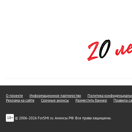
О проекте
Информационное партнерство
Политика конфиденциальн
Реклама на сайте
Срочные анонсы
Разместить баннер
Правила са
© 2006-2026 ForSMI.ru. Анонсы.РФ. Все права защищены.
18+