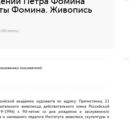
дений Петра Фомина
иты Фомина. Живопись
:00) (местн.)
трированных пользователей.
ссийской академии художеств по адресу: Пречистенка, 21
чательного живописца, действительного члена Российской
19-1996) к 90-летию со дня рождения и заслуженного
 и нынешнего педагога Института живописи, скульптуры и