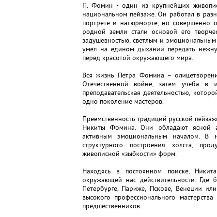
П. Фомин - один из крупнейших живопис
национальном пейзаже. Он работал в раз
портрете и натюрморте, но совершенно о
родной земли стали основой его творче
задушевностью, светлым и эмоциональным
умел на едином дыхании передать нежную
перед красотой окружающего мира.
Вся жизнь Петра Фомина – олицетворени
Отечественной войне, затем учеба в и
преподавательская деятельностью, котор
одно поколение мастеров.
Преемственность традиций русской пейзаж
Никиты Фомина. Они обладают ясной а
активным эмоциональным началом. В н
структурного построения холста, пр
живописной «зыбкости» форм.
Находясь в постоянном поиске, Никит
окружающей нас действительности. Где 
Петербурге, Париже, Пскове, Венеции ил
высокого профессионального мастерства
предшественников.