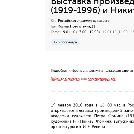
Выставка произве
(1919-1996) и Ник
Кто:
Российская академия художеств
Где:
Москва, Пречистенка, 21
Когда:
19.01.10 (17:00—19:00)
| 19.01.10 (16:00—18
473 просмотра
Подробная информация доступна только для зарегис
Войдите в систему
или
зарегистрируйтесь
19 января 2010 года в 16. 00 час. в Ро
открывается выставка произведений заме
академии художеств Петра Фомина (19
художника РФ Никиты Фомина, выпускника
архитектуры им. И. Е. Репина.