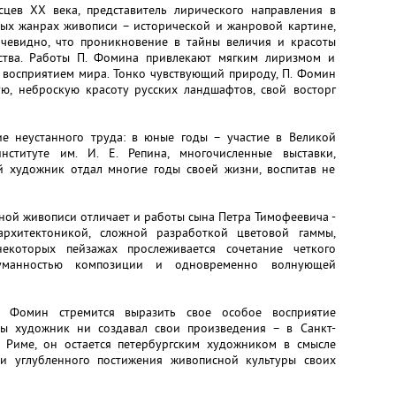
цев ХХ века, представитель лирического направления в
ных жанрах живописи – исторической и жанровой картине,
чевидно, что проникновение в тайны величия и красоты
ства. Работы П. Фомина привлекают мягким лиризмом и
 восприятием мира. Тонко чувствующий природу, П. Фомин
, неброскую красоту русских ландшафтов, свой восторг
е неустанного труда: в юные годы – участие в Великой
нституте им. И. Е. Репина, многочисленные выставки,
ой художник отдал многие годы своей жизни, воспитав не
ной живописи отличает и работы сына Петра Тимофеевича -
рхитектоникой, сложной разработкой цветовой гаммы,
екоторых пейзажах прослеживается сочетание четкого
одуманностью композиции и одновременно волнующей
а Фомин стремится выразить свое особое восприятие
бы художник ни создавал свои произведения – в Санкт-
и Риме, он остается петербургским художником в смысле
 и углубленного постижения живописной культуры своих