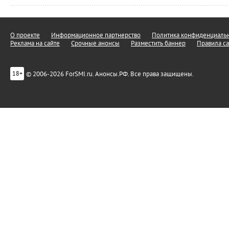
О проекте
Информационное партнерство
Политика конфиденциальн
Реклама на сайте
Срочные анонсы
Разместить баннер
Правила са
© 2006-2026 ForSMI.ru. Анонсы.РФ. Все права защищены.
18+