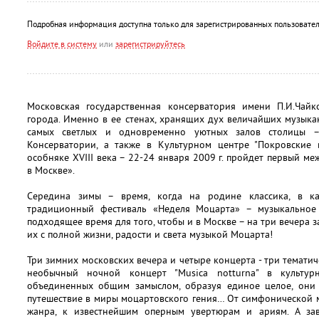
Подробная информация доступна только для зарегистрированных пользовател
Войдите в систему
или
зарегистрируйтесь
Московская государственная консерватория имени П.И.Чай
города. Именно в ее стенах, хранящих дух величайших музыкан
самых светлых и одновременно уютных залов столицы –
Консерватории, а также в Культурном центре "Покровские 
особняке XVIII века – 22-24 января 2009 г. пройдет первый 
в Москве».
Середина зимы – время, когда на родине классика, в к
традиционный фестиваль «Неделя Моцарта» – музыкальное
подходящее время для того, чтобы и в Москве – на три вечера з
их с полной жизни, радости и света музыкой Моцарта!
Три зимних московских вечера и четыре концерта - три темати
необычный ночной концерт "Musica notturna" в культур
объединенных общим замыслом, образуя единое целое, они 
путешествие в миры моцартовского гения… От симфонической 
жанра, к известнейшим оперным увертюрам и ариям. А за