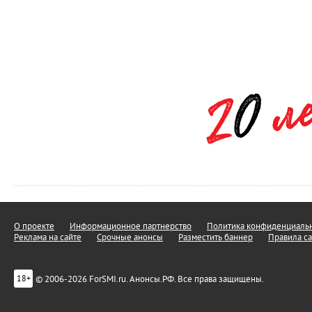
О проекте
Информационное партнерство
Политика конфиденциальн
Реклама на сайте
Срочные анонсы
Разместить баннер
Правила са
© 2006-2026 ForSMI.ru. Анонсы.РФ. Все права защищены.
18+