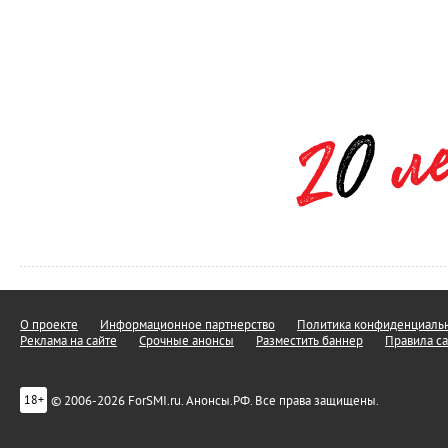
О проекте
Информационное партнерство
Политика конфиденциальн
Реклама на сайте
Срочные анонсы
Разместить баннер
Правила са
© 2006-2026 ForSMI.ru. Анонсы.РФ. Все права защищены.
18+