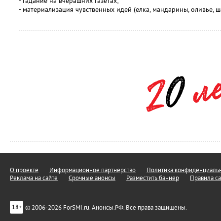
- гадание на вчерашних газетах;
- материализация чувственных идей (елка, мандарины, оливье, 
О проекте
Информационное партнерство
Политика конфиденциальн
Реклама на сайте
Срочные анонсы
Разместить баннер
Правила са
© 2006-2026 ForSMI.ru. Анонсы.РФ. Все права защищены.
18+