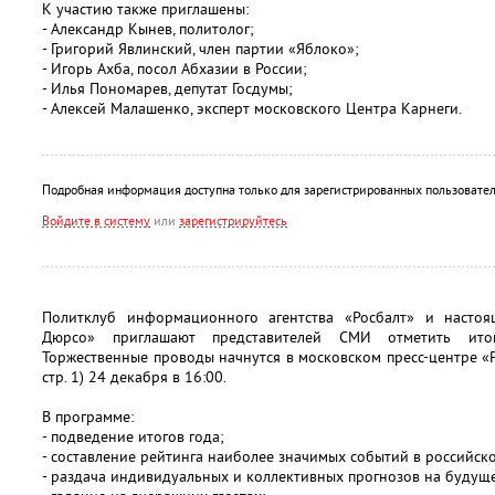
К участию также приглашены:
- Александр Кынев, политолог;
- Григорий Явлинский, член партии «Яблоко»;
- Игорь Ахба, посол Абхазии в России;
- Илья Пономарев, депутат Госдумы;
- Алексей Малашенко, эксперт московского Центра Карнеги.
Подробная информация доступна только для зарегистрированных пользовател
Войдите в систему
или
зарегистрируйтесь
Политклуб информационного агентства «Росбалт» и настоя
Дюрсо» приглашают представителей СМИ отметить итог
Торжественные проводы начнутся в московском пресс-центре «Ро
стр. 1) 24 декабря в 16:00.
В программе:
- подведение итогов года;
- составление рейтинга наиболее значимых событий в российс
- раздача индивидуальных и коллективных прогнозов на будущ