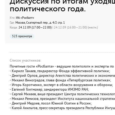
Дискуссия по итогам уходя
политического года.
Кто:
ИА «Росбалт»
Где:
Москва, Скатертный пер., д. 4/2 стр. 1
Когда:
24.12.09 (17:00—22:00)
| 24.12.09 (16:00—21:00) (местн.)
523 просмотра
Список участников:
Почетные гости «Росбалта» - ведущие политологи и эксперты по
- Кирилл Танаев, гендиректор Фонда эффективной политики;
- Дмитрий Орлов, директор Агентства политических и экономи
- Михаил Виноградов, глава фонда «Петербургская политика»;
- Игорь Коротченко, эксперт в области вооружения и обороны;
- Евгений Гонтмахер, замдиректора ИМЭМО РАН;
- Сергей Михеев, вице-президент Центра политических технолог
- Михаил Ремизов, президент Института национальной стратегии
- Дмитрий Медоев, посол Южной Осетии в России;
- Калой Ахильгов, пресс-секретарь президента Республики Ингуш