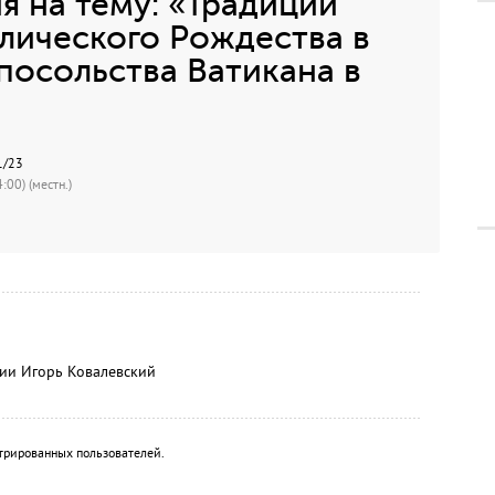
 на тему: «Традиции
лического Рождества в
посольства Ватикана в
1/23
:00) (местн.)
ии Игорь Ковалевский
трированных пользователей.