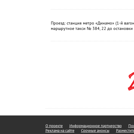
Проезд: станция метро «Динамо» (1-й ваго
маршрутное такси № 384, 22 до остановки
О проекте
Информационное партнерство
Пол
Реклама на сайте
Срочные анонсы
Разместит