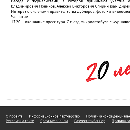
Беседа с журналистами, в которой принимают участие А
Владимирович Новиков, Алексей Викторович Спирин (зам. дирек
Интервью с членами правительства дублеров, фото - и видеосъе
Чаепитие.
17.20 – окончание пресс-тура. Отъезд микроавтобуса с журналис
О проекте
Информационное партнерство
Политика конфиденциальн
Реклама на сайте
Срочные анонсы
Разместить баннер
Правила са