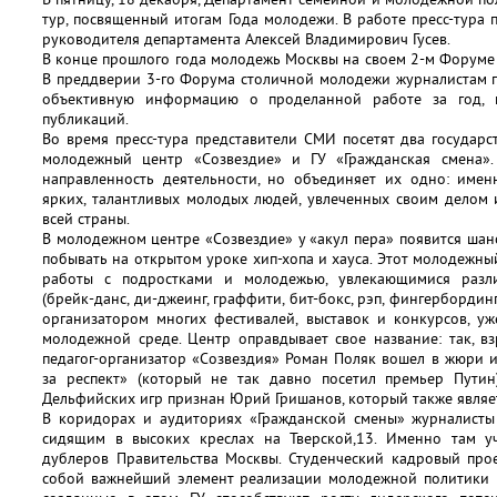
тур, посвященный итогам Года молодежи. В работе пресс-тура 
руководителя департамента Алексей Владимирович Гусев.
В конце прошлого года молодежь Москвы на своем 2-м Форуме
В преддверии 3-го Форума столичной молодежи журналистам п
объективную информацию о проделанной работе за год, 
публикаций.
Во время пресс-тура представители СМИ посетят два государ
молодежный центр «Созвездие» и ГУ «Гражданская смена»
направленность деятельности, но объединяет их одно: имен
ярких, талантливых молодых людей, увлеченных своим делом
всей страны.
В молодежном центре «Созвездие» у «акул пера» появится шанс
побывать на открытом уроке хип-хопа и хауса. Этот молодежны
работы с подростками и молодежью, увлекающимися разл
(брейк-данс, ди-джеинг, граффити, бит-бокс, рэп, фингербордин
организатором многих фестивалей, выставок и конкурсов, уж
молодежной среде. Центр оправдывает свое название: так, в
педагог-организатор «Созвездия» Роман Поляк вошел в жюри и
за респект» (который не так давно посетил премьер Путин
Дельфийских игр признан Юрий Гришанов, который также являе
В коридорах и аудиториях «Гражданской смены» журналисты 
сидящим в высоких креслах на Тверской,13. Именно там 
дублеров Правительства Москвы. Студенческий кадровый прое
собой важнейший элемент реализации молодежной политики в