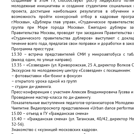
созданные в этом ГУ, способствуют росту лидерского пот
молодежные инициативы и создание студентами социальных п
проекта, достигшие наибольших результатов в обучении и
возможность пройти конкурсный отбор в кадровые програм
г.Москвы», «Дублеры глав управ», «Студенческое правительст
группа при Мэре города Москвы». Ежегодно дублеры за
Правительства Москвы, проводят три заседания Правительства
«Студенческого правительства дублеров» выступают с докла
течение всего года, предлагая свои поправки и доработки в зак
Программа пресс-тура:
13.30 – встреча представителей СМИ у микроавтобуса с таб
(выход один, по улице направо).
13.35 – «Созвездие» (ул. Криворожская, 25 А, директор Волков С
Экскурсия по молодежному центру «Созвездие» с посещением:
– фотовыставки «Би-боинг в фокусе»
– открытого урока одной из групп
– студии ди-джеинга.
Пресс-конференция с участием Алексея Владимировича Гусева и
Проведение мастер-класса по ди-джеингу.
Показательные выступления педагогов-организаторов Молодежн
Чаепитие. Видеопросмотр представления «Urban dance performa
15.00 – отъезд в ГУ «Гражданская смена»
15.40 – «Гражданская смена» (ул. Таганская, 40/42, директор Н
32-56).
Знакомство с «кузницей московских кадров».