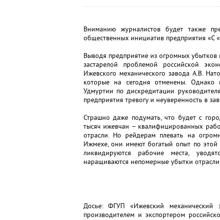
Вниманию журналистов будет также пре
общественных инициатив предприятия «С «
Выводя предприятие из огромных убытков в
застарелой проблемой российской экон
Ижевского механического завода А.В. На
которые на сегодня отменены. Однако 
Удмуртии по дискредитации руководителя 
предприятия тревогу и неуверенность в за
Страшно даже подумать, что будет с гор
тысяч ижевчан – квалифицированных рабо
отрасли. Но рейдерам плевать на огром
Ижмехе, они имеют богатый опыт по этой 
ликвидируются рабочие места, уводя
наращиваются непомерные убытки отрасли,
Досье: ФГУП «Ижевский механический з
производителем и экспортером российско