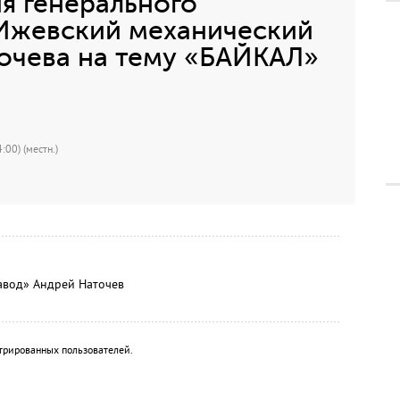
я генерального
Ижевский механический
очева на тему «БАЙКАЛ»
:00) (местн.)
авод» Андрей Наточев
трированных пользователей.