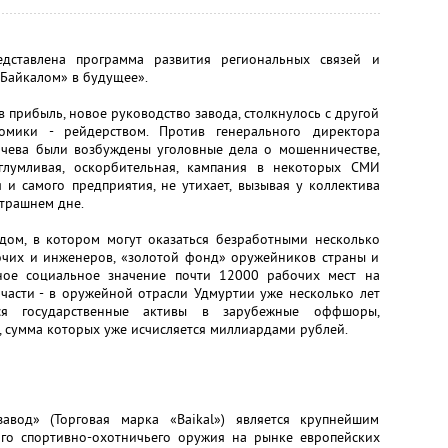
дставлена программа развития региональных связей и
Байкалом» в будущее».
 прибыль, новое руководство завода, столкнулось с другой
омики - рейдерством. Против генерального директора
точева были возбуждены уголовные дела о мошенничестве,
глумливая, оскорбительная, кампания в некоторых СМИ
и самого предприятия, не утихает, вызывая у коллектива
втрашнем дне.
одом, в котором могут оказаться безработными несколько
чих и инженеров, «золотой фонд» оружейников страны и
ное социальное значение почти 12000 рабочих мест на
части - в оружейной отрасли Удмуртии уже несколько лет
тся государственные активы в зарубежные оффшоры,
 сумма которых уже исчисляется миллиардами рублей.
авод» (Торговая марка «Baikal») является крупнейшим
го спортивно-охотничьего оружия на рынке европейских