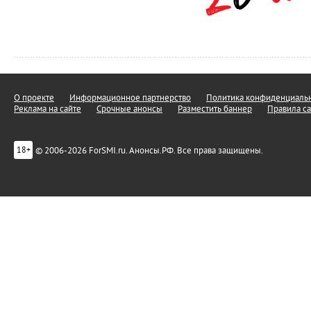
О проекте
Информационное партнерство
Политика конфиденциальн
Реклама на сайте
Срочные анонсы
Разместить баннер
Правила са
© 2006-2026 ForSMI.ru. Анонсы.РФ. Все права защищены.
18+