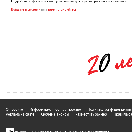
Подробная информация доступна только для зарегистрированных пользовател
Войдите в систему
или
зарегистрируйтесь
О проекте
Информационное партнерство
Политика конфиденциальн
Реклама на сайте
Срочные анонсы
Разместить баннер
Правила са
© 2006-2026 ForSMI.ru. Анонсы.РФ. Все права защищены.
18+