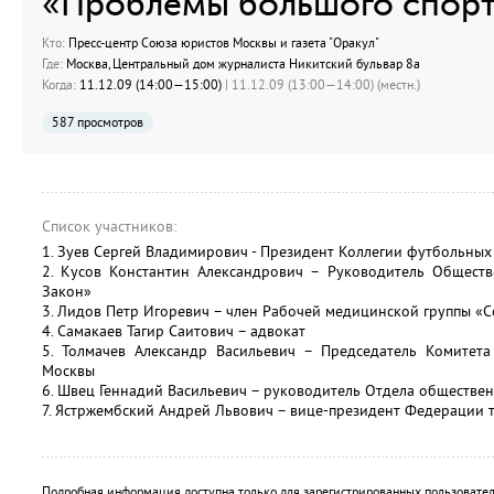
«Проблемы большого спор
Кто:
Пресс-центр Союза юристов Москвы и газета "Оракул"
Где:
Москва, Центральный дом журналиста Никитский бульвар 8а
Когда:
11.12.09 (14:00—15:00)
| 11.12.09 (13:00—14:00) (местн.)
587 просмотров
Список участников:
1. Зуев Сергей Владимирович - Президент Коллегии футбольных
2. Кусов Константин Александрович – Руководитель Общест
Закон»
3. Лидов Петр Игоревич – член Рабочей медицинской группы «
4. Самакаев Тагир Саитович – адвокат
5. Толмачев Александр Васильевич – Председатель Комитета
Москвы
6. Швец Геннадий Васильевич – руководитель Отдела обществе
7. Ястржембский Андрей Львович – вице-президент Федерации т
Подробная информация доступна только для зарегистрированных пользовател