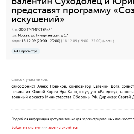
Валентин Суходолец и Юри
представят программу «Со
искушений»
Кто:
ООО ТМ "МИСТЕРиЯ"
Где:
Москва, ул. Тимирязевская, д. 17
Когда:
18.12.09 (20:00—23:00)
| 18.12.09 (19:00—22:00) (местн.)
643 просмотра
Список участников:
саксофонист Алекс Новиков, композитор Евгений Дога, солис
певица из Южной Кореи Эра Канн, шоу-дуэт «Рандеву», танце
военный оркестр Министерства Обороны РФ. Дирижер: Сергей 
Подробная информация доступна только для зарегистрированных пользовател
Войдите в систему
или
зарегистрируйтесь