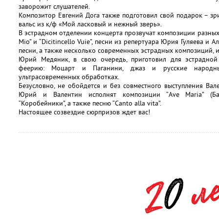
заворожит слушателей.
Композитор Евгений Дога также подготовил свой подарок – зр
вальс из к/ф «Мой ласковый и нежный зверь».
В эстрадном отделении концерта прозвучат композиции разных 
Mio” и “Dicitincello Vuie”, песни из репертуара Юрия Гуляева и
песни, а также несколько современных эстрадных композиций, 
Юрий Медяник, в свою очередь, приготовил для эстрадной
феерию: Моцарт и Паганини, джаз и русские народны
ультрасовременных обработках.
Безусловно, не обойдется и без совместного выступления Ва
Юрий и Валентин исполнят композиции “Ave Maria” (Ба
“Коробейники”, а также песню “Canto alla vita”.
Настоящее созвездие сюрпризов ждет вас!