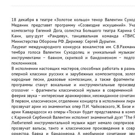
18 декабря в театре «Золотое кольцо» тенор Валентин Сухо
Медяник представят программу «Созвездие искушений». Уча
композитор Евгений Дога, солистка Большого театра Карина
Канн, шоу-дуэт «Рандеву», танцевальная команда «ТВИ
Министерства Обороны РФ. Дирижер: Сергей Дурыгин.
Лауреат международного конкурса вокалистов им. С.В.Рахман
тембра голоса Валентин Суходолец и уникальный музыка
инструментами – баяном, скрипкой и бандонеоном – подго
поклонников.
В исполнении настоящих мастеров, способных работать в разны
оперной классики русских и зарубежных композиторов, золо
народные песни, джазовые композиции, а также фрагменты
программы станут вокальные и инструментальные произведе
crossover – фрагменты классической музыки в современной 
феерия звука – интересные аранжировки, неожиданное сочетани
В первом, классическом, отделении концерта в исполнении лир
прозвучат арии из знаменитых опер П.И. Чайковского, Ж. Бизе 
арии Каварадосси из оперы «Тоска» будет представлена в комп
с Кариной Сербиной Валентин исполнит знаменитый дуэт “The P
Любителей инструментальной музыки ждет немало сюрпризов 
прозвучат вальсы, танго и классические произведения в со
оркестра, баяна и бандонеона. А необычное сочетание зв