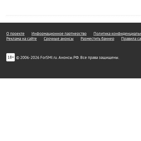
О проекте
Информационное партнерство
Политика конфиденциальн
Реклама на сайте
Срочные анонсы
Разместить баннер
Правила са
© 2006-2026 ForSMI.ru. Анонсы.РФ. Все права защищены.
18+