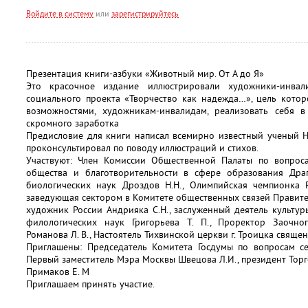
Войдите в систему
или
зарегистрируйтесь
Презентация книги-азбуки «Животный мир. От А до Я»
Это красочное издание иллюстрировали художники-инва
социального проекта «Творчество как надежда…», цель кото
возможностями, художникам-инвалидам, реализовать себя 
скромного заработка
Предисловие для книги написал всемирно известный ученый Н
проконсультировал по поводу иллюстраций и стихов.
Участвуют: Член Комиссии Общественной Палаты по вопроса
общества и благотворительности в сфере образования Драг
биологических наук Дроздов Н.Н., Олимпийская чемпионка Р
заведующая сектором в Комитете общественных связей Правите
художник России Андрияка С.Н., заслуженный деятель культуры
филологических наук Григорьева Т. П., Проректор Заочно
Романова Л. В., Настоятель Тихвинской церкви г. Троицка священ
Приглашены: Председатель Комитета Госдумы по вопросам се
Первый заместитель Мэра Москвы Швецова Л.И., президент То
Примаков Е. М
Приглашаем принять участие.