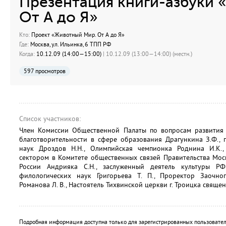
Презентация книги-азбуки 
От А до Я»
Кто:
Проект «Животный Мир. От А до Я»
Где:
Москва, ул. Ильинка, 6 ТПП РФ
Когда:
10.12.09 (14:00—15:00)
| 10.12.09 (13:00—14:00) (местн.)
597 просмотров
Список участников:
Член Комиссии Общественной Палаты по вопросам развития 
благотворительности в сфере образования Драгункина З.Ф., 
наук Дроздов Н.Н., Олимпийская чемпионка Роднина И.К.,
сектором в Комитете общественных связей Правительства Мос
России Андрияка С.Н., заслуженный деятель культуры РФ
филологических наук Григорьева Т. П., Проректор Заочно
Романова Л. В., Настоятель Тихвинской церкви г. Троицка священ
Подробная информация доступна только для зарегистрированных пользовател