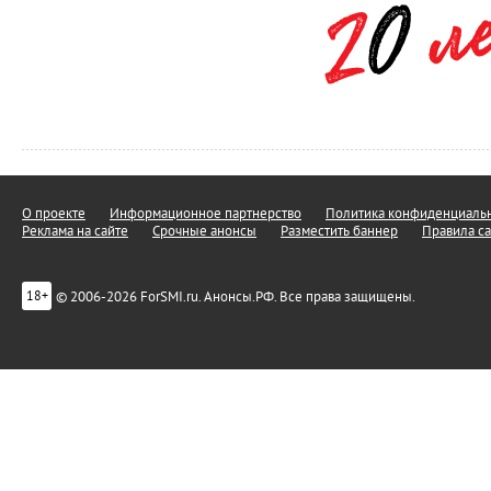
О проекте
Информационное партнерство
Политика конфиденциальн
Реклама на сайте
Срочные анонсы
Разместить баннер
Правила са
© 2006-2026 ForSMI.ru. Анонсы.РФ. Все права защищены.
18+