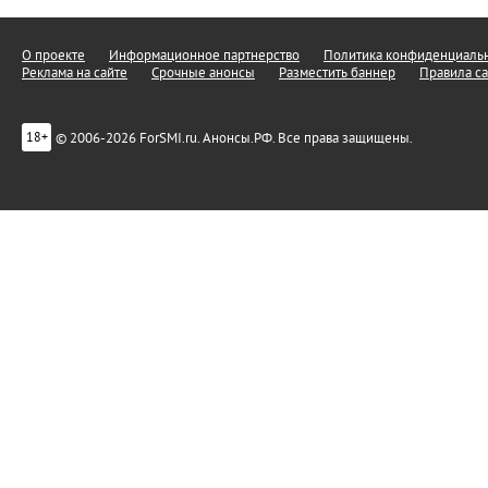
О проекте
Информационное партнерство
Политика конфиденциальн
Реклама на сайте
Срочные анонсы
Разместить баннер
Правила са
© 2006-2026 ForSMI.ru. Анонсы.РФ. Все права защищены.
18+