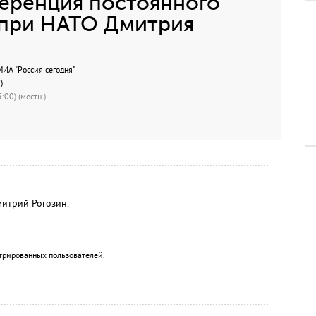
еренция постоянного
 при НАТО Дмитрия
А "Россия сегодня"
)
:00) (местн.)
итрий Рогозин.
трированных пользователей.