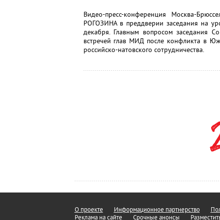
Видео-пресс-конференция Москва-Брюс
РОГОЗИНА в преддверии заседания на уро
декабря. Главным вопросом заседания Со
встречей глав МИД после конфликта в Юж
российско-натовского сотрудничества.
О проекте
Информационное партнерство
Пол
Реклама на сайте
Срочные анонсы
Разместит