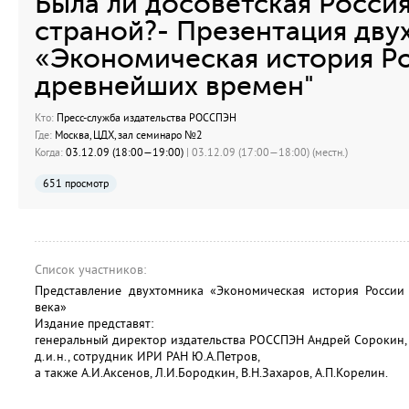
Была ли досоветская Росси
страной?- Презентация дву
«Экономическая история Ро
древнейших времен"
Кто:
Пресс-служба издательства РОССПЭН
Где:
Москва, ЦДХ, зал семинаро №2
Когда:
03.12.09 (18:00—19:00)
| 03.12.09 (17:00—18:00) (местн.)
651 просмотр
Список участников:
Представление двухтомника «Экономическая история Росси
века»
Издание представят:
генеральный директор издательства РОССПЭН Андрей Сорокин,
д.и.н., сотрудник ИРИ РАН Ю.А.Петров,
а также А.И.Аксенов, Л.И.Бородкин, В.Н.Захаров, А.П.Корелин.