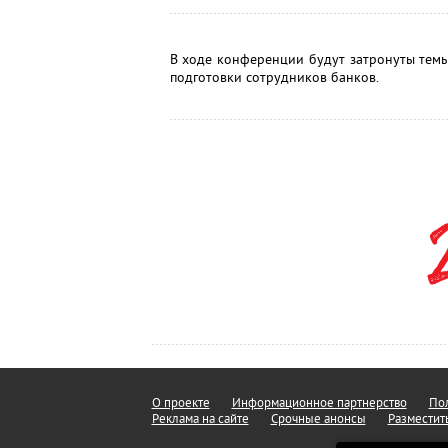
В ходе конференции будут затронуты темы
подготовки сотрудников банков.
О проекте
Информационное партнерство
Пол
Реклама на сайте
Срочные анонсы
Разместит