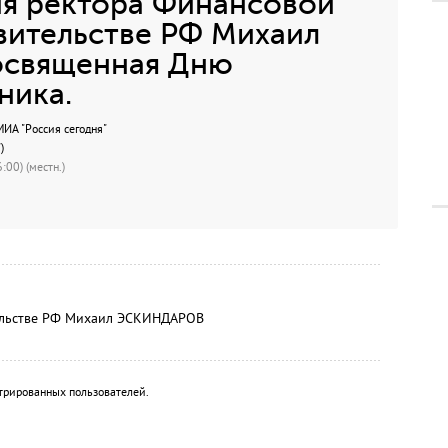
я ректора Финансовой
вительстве РФ Михаил
священная Дню
ника.
А "Россия сегодня"
)
:00) (местн.)
ельстве РФ Михаил ЭСКИНДАРОВ
трированных пользователей.