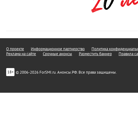
О проекте
Информационное партнерство
Политика конфиденциальн
Реклама на сайте
Срочные анонсы
Разместить баннер
Правила са
© 2006-2026 ForSMI.ru. Анонсы.РФ. Все права защищены.
18+